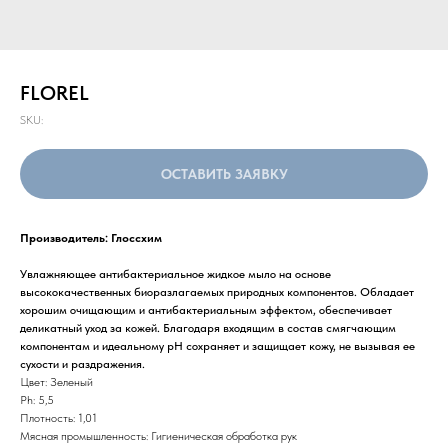
FLOREL
SKU:
ОСТАВИТЬ ЗАЯВКУ
Производитель: Глоссхим
Увлажняющее антибактериальное жидкое мыло на основе
высококачественных биоразлагаемых природных компонентов. Обладает
хорошим очищающим и антибактериальным эффектом, обеспечивает
деликатный уход за кожей. Благодаря входящим в состав смягчающим
компонентам и идеальному pH сохраняет и защищает кожу, не вызывая ее
сухости и раздражения.
Цвет: Зеленый
Ph: 5,5
Плотность: 1,01
Мясная промышленность: Гигиеническая обработка рук