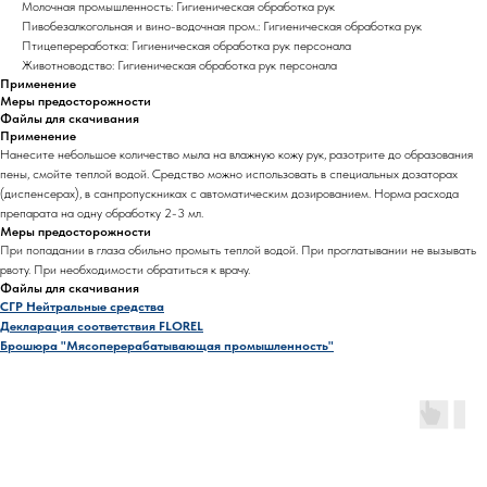
Молочная промышленность: Гигиеническая обработка рук
Пивобезалкогольная и вино-водочная пром.: Гигиеническая обработка рук
Птицепереработка: Гигиеническая обработка рук персонала
Животноводство: Гигиеническая обработка рук персонала
Применение
Меры предосторожности
Файлы для скачивания
Применение
Нанесите небольшое количество мыла на влажную кожу рук, разотрите до образования
пены, смойте теплой водой. Средство можно использовать в специальных дозаторах
(диспенсерах), в санпропускниках с автоматическим дозированием. Норма расхода
препарата на одну обработку 2-3 мл.
Меры предосторожности
При попадании в глаза обильно промыть теплой водой. При проглатывании не вызывать
рвоту. При необходимости обратиться к врачу.
Файлы для скачивания
СГР Нейтральные средства
Декларация соответствия FLOREL
Брошюра "Мясоперерабатывающая промышленность"