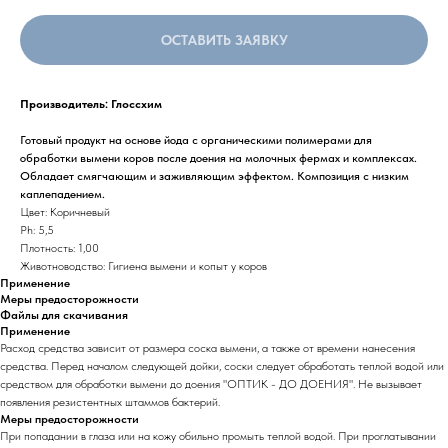
ОСТАВИТЬ ЗАЯВКУ
Производитель: Глоссхим
Готовый продукт на основе йода с органическими полимерами для
обработки вымени коров после доения на молочных фермах и комплексах.
Обладает смягчающим и заживляющим эффектом. Композиция с низким
каплепадением.
Цвет: Коричневый
Ph: 5,5
Плотность: 1,00
Животноводство: Гигиена вымени и копыт у коров
Применение
Меры предосторожности
Файлы для скачивания
Применение
Расход средства зависит от размера соска вымени, а также от времени нанесения
средства. Перед началом следующей дойки, соски следует обработать теплой водой или
средством для обработки вымени до доения "ОПТИК - ДО ДОЕНИЯ". Не вызывает
появления резистентных штаммов бактерий.
Меры предосторожности
При попадании в глаза или на кожу обильно промыть теплой водой. При проглатывании