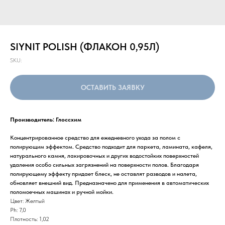
SIYNIT POLISH (ФЛАКОН 0,95Л)
SKU:
ОСТАВИТЬ ЗАЯВКУ
Производитель: Глоссхим
Концентрированное средство для ежедневного ухода за полом с
полирующим эффектом. Средство подходит для паркета, ламината, кафеля,
натурального камня, лакировочных и других водостойких поверхностей
удаления особо сильных загрязнений на поверхности полов. Благодаря
полирующему эффекту придает блеск, не оставлят разводов и налета,
обновляет внешний вид. Предназначено для применения в автоматических
поломоечных машинах и ручной мойки.
Цвет: Желтый
Ph: 7,0
Плотность: 1,02