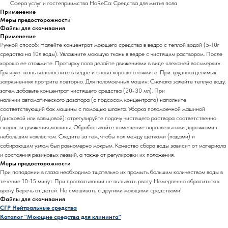
Сфера услуг и гостеприимства HoReCa: Средства для мытья пола
Применение
Меры предосторожности
Файлы для скачивания
Применение
Ручной способ: Налейте концентрат моющего средства в ведро с теплой водой (5-10г
средства на 10л воды). Увлажните моющую ткань в ведре с чистящим раствором. После
хорошо ее отожмите. Протирку пола делайте движениями в виде «лежачей восьмерки».
Грязную ткань выполосните в ведре и снова хорошо отожмите. При трудноотделимых
загрязнениях протрите повторно. Для поломоечных машин: Сначала залейте теплую воду,
затем добавьте концентрат чистящего средства (20-30 мл). При
наличии автоматического дозатора (с подсосом концентрата) наполните
соответствующий бак машины с помощью шланга. Уборка поломоечной машиной
(дисковой или вальцовой): отрегулируйте подачу чистящего раствора соответственно
скорости движения машины. Обрабатывайте помещение параллельными дорожками с
небольшим нахлёстом. Следите за тем, чтобы пол между щётками (падами) и
собирающим узлом был равномерно мокрым. Качество сбора воды зависит от материала
и состояния резиновых лезвий, а также от регулировки их положения.
Меры предосторожности
При попадании в глаза необходимо тщательно их промыть большим количеством воды в
течение 10-15 минут. При проглатывании не вызывать рвоту. Немедленно обратиться к
врачу. Беречь от детей. Не смешивать с другими моющими средствами!
Файлы для скачивания
СГР Нейтральные средства
Каталог "Моющие средства для клининга"