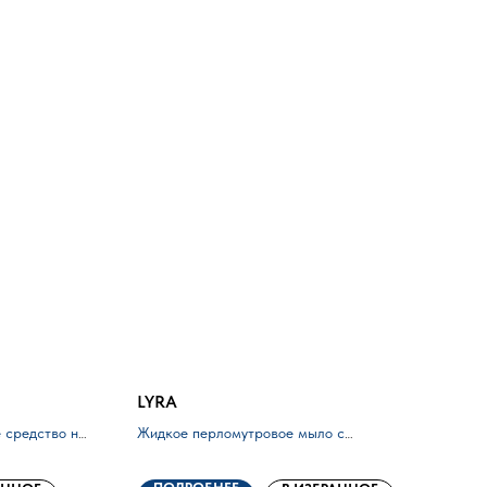
LYRA
 средство
на
Жидкое перломутровое мыло
с
антибактериальным эффектом