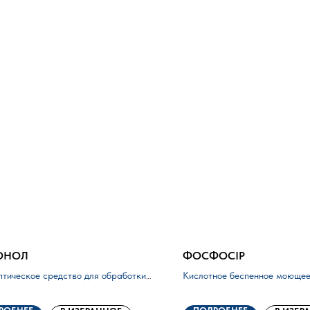
ОНОЛ
ФОСФОCIP
птическое средство для обработки
Кислотное беспенное моющее
спиртовой основе
основе фосфорной кислоты