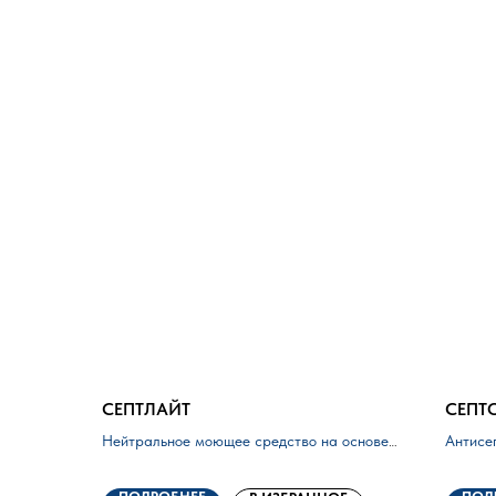
СЕПТЛАЙТ
СЕПТ
Нейтральное моющее средство
на основе
Антисе
ЧАС(четвертично-аммониевых солей)
рук
на 