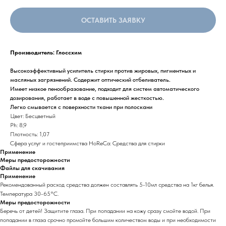
ОСТАВИТЬ ЗАЯВКУ
Производитель: Глоссхим
Высокоэффективный усилитель стирки против жировых, пигментных и
масляных загрязнений. Содержит оптический отбеливатель.
Имеет низкое пенообразование, подходит для систем автоматического
дозирования, работает в воде с повышенной жесткостью.
Легко смывается с поверхности ткани при полоскани
Цвет: Бесцветный
Ph: 8,9
Плотность: 1,07
Сфера услуг и гостеприимства HoReCa: Средства для стирки
Применение
Меры предосторожности
Файлы для скачивания
Применение
Рекомендованный расход средства должен составлять 5-10мл средства на 1кг белья.
Температура 30-65°С.
Меры предосторожности
Беречь от детей! Защитите глаза. При попадании на кожу сразу смойте водой. При
попадании в глаза срочно промойте большим количеством воды и при необходимости